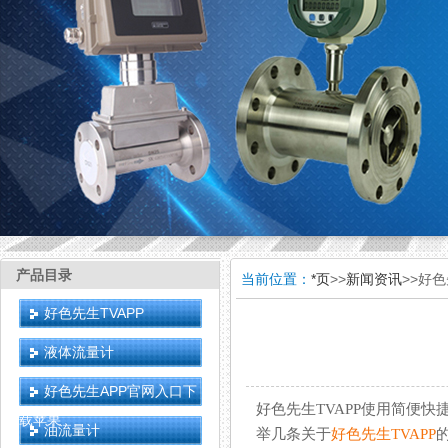
产品目录
当前位置：
*页
>>
新闻资讯
>>好
好色先生TVAPP
液体流量计
好色先生APP官网入口下
好色先生TVAPP使用简便快捷
载苹果
油流量计
举几条关于
好色先生TVAPP
的