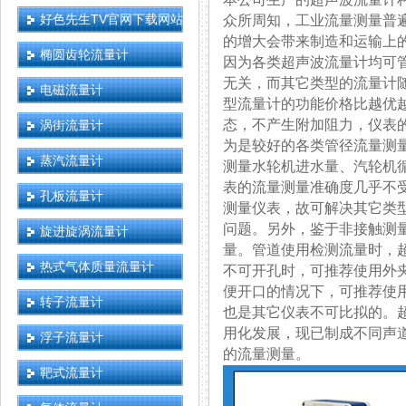
好色先生TV官网下载网站
众所周知，工业流量测量
的增大会带来制造和运输上的困难
椭圆齿轮流量计
因为各类超声波流量计均可管
无关，而其它类型的流
电磁流量计
型流量计的功能价格比越优越
态，不产生附加阻力
涡街流量计
为是较好的各类管径流量测量仪表
蒸汽流量计
测量水轮机进水量、汽轮机循
表的流量测量准确度几乎不受被测
孔板流量计
测量仪表，故可解决其它类型
问题。另外，鉴于非接
旋进旋涡流量计
量。管道使用检测流量时
热式气体质量流量计
不可开孔时，可推荐使用外
便开口的情况下，可推荐使用
转子流量计
也是其它仪表不可比拟的
用化发展，现已制成不同声道的
浮子流量计
的流量测量。
靶式流量计