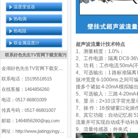
温度变送器
热电偶
热电阻
双金属温度计
超声波流量计技术特点
1、测量精度：1.0%；
联系好色先生TV官网下载安装污
2、工作电源：隔离 DC8-
3、功 耗：工作电流 5
金湖好色先生TV官网下载安装污仪表有限公司
4、可选输出：1 路标准隔离
联系电话：15195518515
脉冲宽度 6-1000ms 之间可
接多个诸如 4-20mA 模拟输出
在线客服：1464856260
5、可选输入：三路 4-20mA
电话：0517-86801009
6、显 示：2×10 汉字
7、操 作：16 按键窗口化操作
传真号码：0517-86801007
8、其它功能：自动记忆前 51
邮箱：1464856260@qq.com
流量并可实现自动或手动补加，
9、流量传感器：外夹式；
网址：http://www.jiatingyingyuanxitong.com