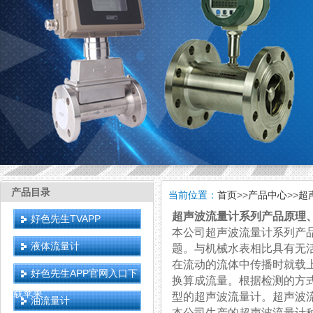
产品目录
当前位置：
首页
>>
产品中心
>>
超
超声波流量计系列产品原理
好色先生TVAPP
本公司超声波流量计系列产品可选
液体流量计
题。与机械水表相比具有无活动部
在流动的流体中传播时就载上流
好色先生APP官网入口下
换算成流量。根据检测的方
载苹果
型的超声波流量计。超声
油流量计
本公司生产的超声波流量计种类