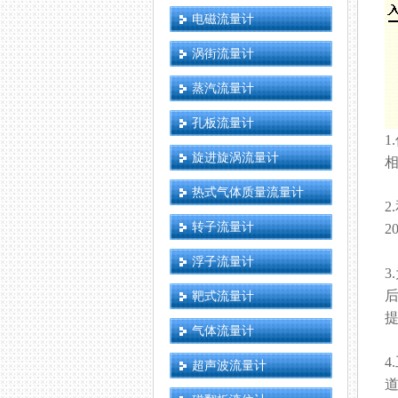
电磁流量计
涡街流量计
蒸汽流量计
孔板流量计
1
旋进旋涡流量计
相
热式气体质量流量计
2
转子流量计
2
浮子流量计
3
后
靶式流量计
提
气体流量计
4
超声波流量计
道