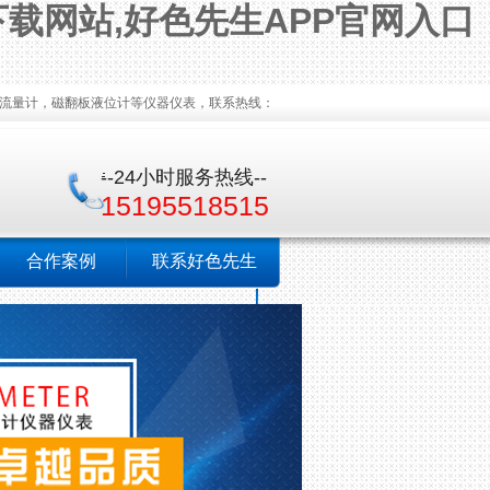
下载网站,好色先生APP官网入口
计，磁翻板液位计等仪器仪表，联系热线：
--24小时服务热线--
15195518515
合作案例
联系好色先生
TV官网下载安装
污