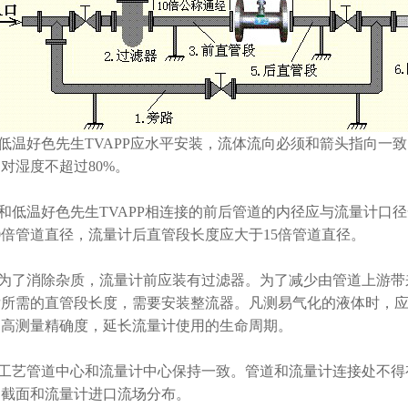
.低温好色先生TVAPP应水平安装，流体流向必须和箭头指向一致
对湿度不超过80%。
.和低温好色先生TVAPP相连接的前后管道的内径应与流量计口径一
0倍管道直径，流量计后直管段长度应大于15倍管道直径。
.为了消除杂质，流量计前应装有过滤器。为了减少由管道
所需的直管段长度，需要安装整流器。凡测易气化的液体时，应安
高测量精确度，延长流量计使用的生命周期。
.工艺管道中心和流量计中心保持一致。管道和流量计连接处不得有
截面和流量计进口流场分布。