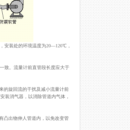
，安装处的环境温度为20—120℃，
致。流量计前直管段长度应大于
上游带来的旋回流的干扰及减小流量计前
装消气器，以消除管道内气体，
凸出物伸人管道内，以免改变管