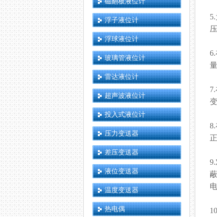
磁翻板液位计
5
浮子液位计
压
浮球液位计
6
玻璃管液位计
量
雷达液位计
7
超声波液位计
变
投入式液位计
8
压力变送器
正
差压变送器
9
液位变送器
蔽
电
温度变送器
热电偶
1