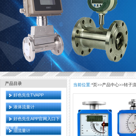
产品目录
当前位置:
*页
>>
产品中心
>>
转子
好色先生TVAPP
液体流量计
好色先生APP官网入口下
载苹果
油流量计