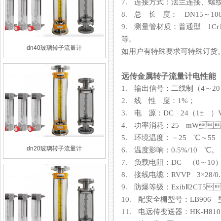
7. 连接方式：法兰连接、
8. 总 长 度： DN15～100 2
9. 测量管材质：普通型 1Cr
等。
dn40玻璃转子流量计
如用户有特殊要求可特殊订货
远传金属转子流量计电性能
1. 输出信号：二线制（
2. 线 性 度：1%；
3. 电 源：DC 24（1± ）V
4. 功率消耗：25 mW
5. 环境温度：－25 ℃～55 ℃
dn20玻璃转子流量计
6. 温度影响：0.5%/10 ℃。
7. 负载电阻：DC （0
8. 接线电缆：RVVP 3×28/
9. 防爆等级：ExibⅡ2CT5
10. 配安全栅型号：LB906 型
11. 电远传变送器：HK-H810 