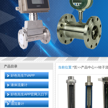
产品目录
当前位置:
*页
>>
产品中心
>>
转子
好色先生TVAPP
液体流量计
好色先生APP官网入口下
载苹果
油流量计