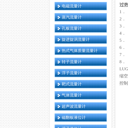
过
电磁流量计
1．
蒸汽流量计
2．
3．
孔板流量计
4．
旋进旋涡流量计
5．
6．
热式气体质量流量计
7．
转子流量计
8．
LU
浮子流量计
缩空气
控制
靶式流量计
气体流量计
超声波流量计
磁翻板液位计