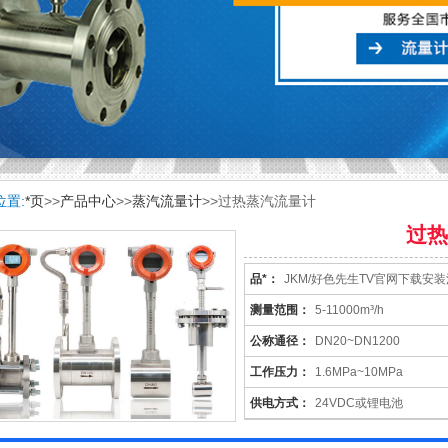
位置:
*页
>>
产品中心
>>
蒸汽流量计
>>过热蒸汽流量计
过热
品*：
JKM/好色先生TV官网下载安
表
测量范围：
5-11000m³/h
公称通径：
DN20~DN1200
工作压力：
1.6MPa~10MPa
供电方式：
24VDC或锂电池