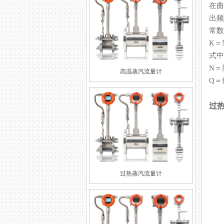
在曲
出频
常数
K＝
式中
N＝
高温蒸汽流量计
Q＝
过
过热蒸汽流量计