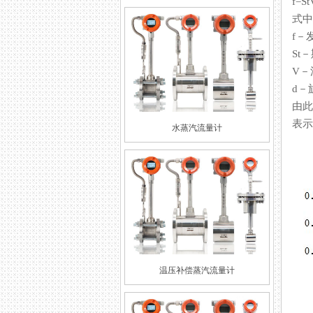
f=
式中
f－
St
V－
d－
由此
表示
水蒸汽流量计
温压补偿蒸汽流量计