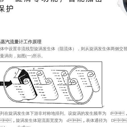
热蒸汽流量计工作原理
体中设置非流线型旋涡发生体（阻流体），则从旋涡发生体两侧交替地
涡街，如图(一)所示。
列在旋涡发生体下游非对称地排列。设旋涡的发生频率为 f
，旋涡发生体迎流面宽度为 d，表体通径为 D，