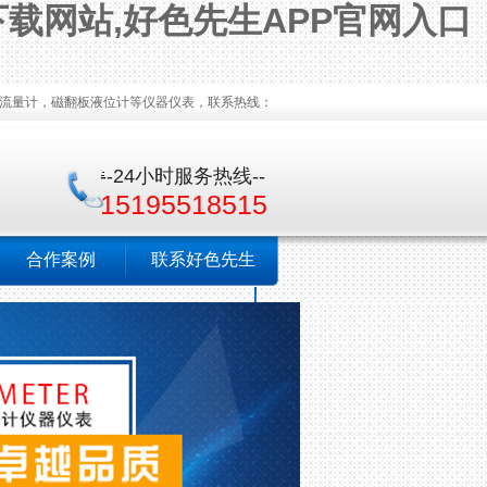
下载网站,好色先生APP官网入口
，磁翻板液位计等仪器仪表，联系热线：
--24小时服务热线--
15195518515
合作案例
联系好色先生
TV官网下载安装
污