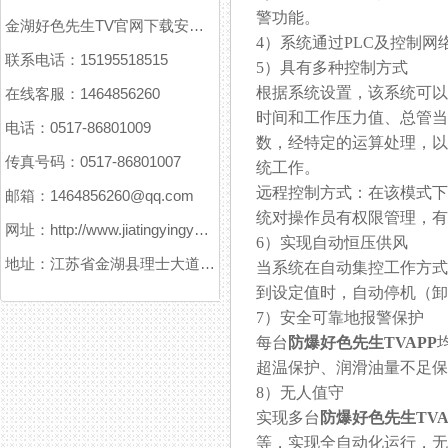
警功能。
金湖好色先生TV官网下载安装污仪表有限公司
4）系统通过PLC及控制网络
联系电话：15195518515
5）具有多种控制方式
根据系统设置，该系统
在线客服：1464856260
时间和工作压力值、总管
电话：0517-86801009
数，经特定的运算处理
传真号码：0517-86801007
统工作。
远程控制方式：在该模
邮箱：1464856260@qq.com
统对操作员有权限管理，
网址：http://www.jiatingyingyuanxitong.com
6）实现自动恒压供风
地址：江苏省金湖县理士大道61号
当系统在自动集控工作方式时
到设定值时，自动停机（卸荷
7）安全可靠地报警保护
每台
防爆好色先生TVAPP
超温保护、润滑油量不足保护
8）无人值守
实现多台
防爆好色先生TVA
等，实现全自动化运行