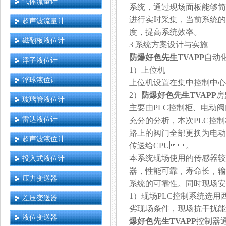
气体流量计
系统，通过现场面板能够
进行实时采集，当前系
超声波流量计
度，提高系统效率。
磁翻板液位计
3 系统方案设计与实施
防爆好色先生TVAPP
自动化
浮子液位计
1）上位机
浮球液位计
上位机设置在集中控制中心
2）
防爆好色先生TVAPP
房
玻璃管液位计
主要由PLC控制柜、电动
雷达液位计
充分的分析，本次PLC控
路上的阀门全部更换为电动阀
超声波液位计
传送给CPU。
本系统现场使用的传感器较多
投入式液位计
器，性能可靠，寿命长
压力变送器
系统的可靠性。同时现场安
1）现场PLC控制系统选用
差压变送器
劣现场条件，现场抗干扰能
液位变送器
爆好色先生TVAPP
控制器通