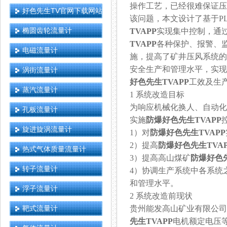
操作工艺，已经很难保
好色先生TV官网下载网站
该问题，本文设计了基于PL
椭圆齿轮流量计
TVAPP
实现集中控制，通
TVAPP
各种保护、报警
电磁流量计
施，提高了矿井压风系统
安全生产和管理水平，实现
涡街流量计
好色先生TVAPP
工效及生产管
蒸汽流量计
1 系统改造目标
为响应机械化换人、
孔板流量计
实施
防爆好色先生TVAPP
旋进旋涡流量计
1）对
防爆好色先生TVAPP
2）提高
防爆好色先生TVAP
热式气体质量流量计
3）提高高山煤矿
防爆好色先
转子流量计
4）协调生产系统中各系统之
和管理水平。
浮子流量计
2 系统改造前现状
靶式流量计
贵州能发高山矿业有限公司
先生TVAPP
电机额定电压等