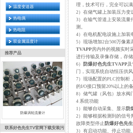
理，技术可行，完全可以满
温度变送器
2）在储气罐上加装压力变送器
热电偶
3）在输气管道上安装流量传感器
测。
热电阻
4）在电机配电设施上加装电流
双金属温度计
5）现场增加2台500万像素高速
TVAPP
房内外的视频实时采集
推荐产品
进行传输及录像存储，存储时间
6）
防爆好色先生TVAPP
及
门，实现系统自动恒压供风
7）现场配置的PLC控制柜，
的I/O接口预留20%以上的备
8）储气罐（风包）放水阀门改
4 系统功能
1）能够自动采集、显示
防
防爆涡轮流量计
2）能够根据检测到的信号
故障类型停止
防爆好色先生T
联系好色先生TV官网下载安装污
3）有启动功能、停止功能