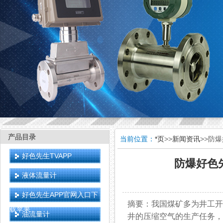
产品目录
当前位置：
*页
>>
新闻资讯
>>防
好色先生TVAPP
防爆好色
液体流量计
好色先生APP官网入口下
摘要：我国煤矿多为井工开采
载苹果
油流量计
井的压缩空气的生产任务，