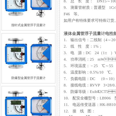
8. 总 长 度： DN15～100 
9. 测量管材质：普通型 1C
F46 等。
如用户有特殊要求可特殊订货
指针式金属管浮子流量计
液体金属管浮子流量计电性
1. 输出信号：二线制（4
2. 线 性 度：1%；
3. 电 源：DC 24（1± ）V
4. 功率消耗：25 mW
5. 环境温度：－25 ℃～55 ℃
6. 温度影响：0.5%/10 ℃。
防爆型金属管浮子流量计
7. 负载电阻：DC （0～
8. 接线电缆：RVVP 3×28/
9. 防爆等级：ExibⅡ2CT5
10. 配安全栅型号：LB906 型
11. 电远传变送器：HK-H810
12. 接 线 图：