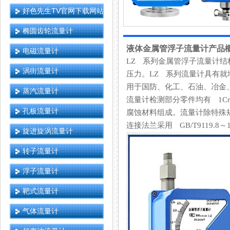
好色先生TV官网下载网站
椭圆齿轮流量计
液体金属管浮子流量计产品
电磁流量计
LZ 系列金属管浮子流量计结构简
涡街流量计
压力。LZ 系列流量计具有就地指示
用于国防、化工、石油、
蒸汽流量计
流量计检测部分零件均有 1Cr18
孔板流量计
腐蚀材料组成。流量计除特殊规
连接法兰采用 GB/T9119.8～
旋进旋涡流量计
转子流量计
浮子流量计
靶式流量计
气体流量计