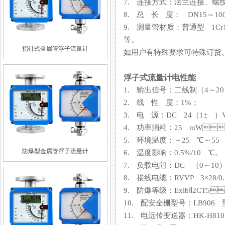
7. 连接方式：法兰连接、螺纹
8. 总 长 度： DN15～100 
9. 测量管材质：普通型 1Cr
等。
指针式金属管浮子流量计
如用户有特殊要求可特殊订货
浮子式流量计电性能
1. 输出信号：二线制（4～
2. 线 性 度：1%；
3. 电 源：DC 24（1± ）V
4. 功率消耗：25 mW
5. 环境温度：－25 ℃～55 
防爆型金属管浮子流量计
6. 温度影响：0.5%/10 ℃。
7. 负载电阻：DC （0～
8. 接线电缆：RVVP 3×28/
9. 防爆等级：ExibⅡ2CT5
10. 配安全栅型号：LB906 型
11. 电远传变送器：HK-H810 