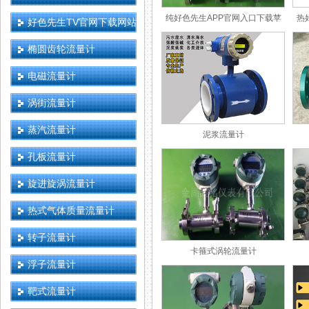
纯好色先生APP官网入口下载苹
热
好色先生TV官网下载网站
果
椭圆齿轮流量计
电磁流量计
涡街流量计
蒸汽流量计
泥浆流量计
孔板流量计
旋进旋涡流量计
热式气体质量流量计
转子流量计
卡箍式涡轮流量计
浮子流量计
靶式流量计