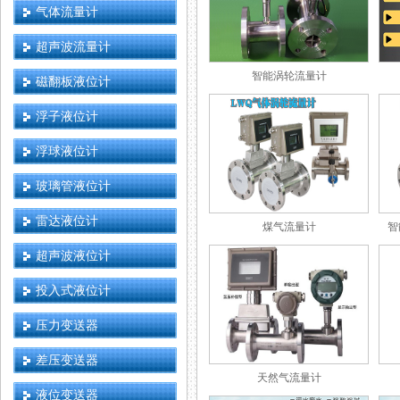
气体流量计
超声波流量计
智能涡轮流量计
磁翻板液位计
浮子液位计
浮球液位计
玻璃管液位计
雷达液位计
煤气流量计
智
超声波液位计
投入式液位计
压力变送器
差压变送器
天然气流量计
液位变送器